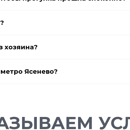
а?
з хозяина?
у метро Ясенево?
АЗЫВАЕМ УСЛ