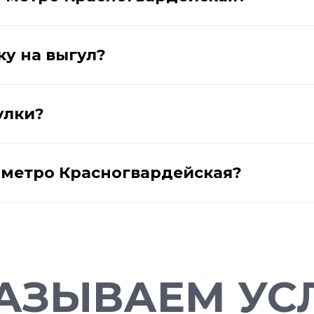
ку на выгул?
улки?
у метро Красногвардейская?
АЗЫВАЕМ УСЛ