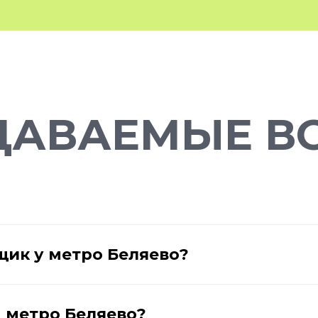
ДАВАЕМЫЕ В
щик у метро Беляево?
 метро Беляево?