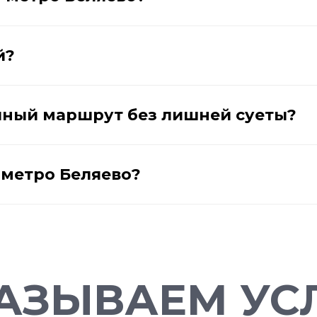
й?
йный маршрут без лишней суеты?
у метро Беляево?
АЗЫВАЕМ УСЛ