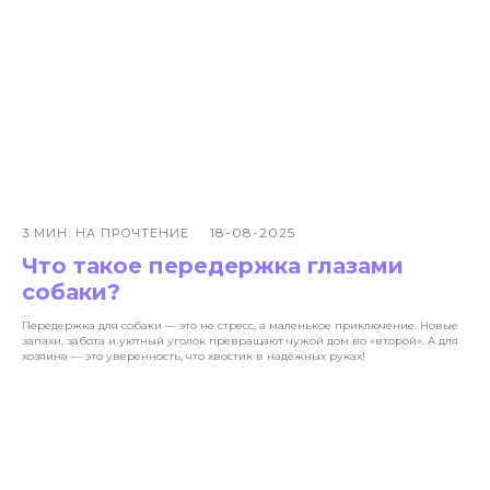
18-08-2025
3 МИН. НА ПРОЧТЕНИЕ
VOX • ВОКС
Что такое передержка глазами
собаки?
Сервис по выгулу и передержке
Передержка для собаки — это не стресс, а маленькое приключение. Новые
домашних животных
запахи, забота и уютный уголок превращают чужой дом во «второй». А для
хозяина — это уверенность, что хвостик в надёжных руках!
8-800-222-59-47
info@voxfordogs.ru