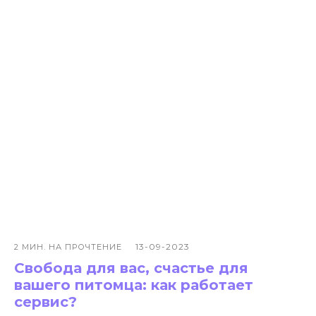
Передержка собак
О нас
Выгул собак
Контакты
Няни для собак
Блог
Передержка кошек
Как все работает?
Няня для кошки
Отзывы
Все услуги
Заказать услугу
АО "ПЭТТЕХ СОЛЮШЕНС"
Договор-оферта
ИНН: 7814829167
Политика использования cookies
ОГРН: 1237800119710
Политика конфиденциальности
КПП: 781401001
Согласие на обработку персональных данных
*Instagram — проект Meta Platforms Inc., деятельность
которой признана экстремистской организацией и
запрещена на территории РФ
Разработчик сайта - @dalaraas
13-09-2023
2 МИН. НА ПРОЧТЕНИЕ
Свобода для вас, счастье для
вашего питомца: как работает
сервис?