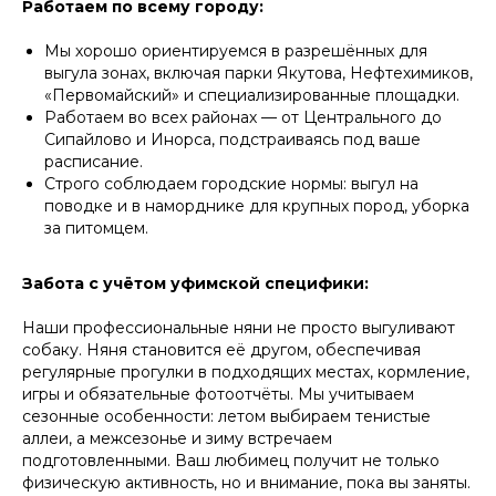
Работаем по всему городу:
Листайте влево, чтобы увидеть все преимущества
Мы хорошо ориентируемся в разрешённых для
выгула зонах, включая парки Якутова, Нефтехимиков,
«Первомайский» и специализированные площадки.
Работаем во всех районах — от Центрального до
Удобный заказ
Оператив
Сипайлово и Инорса, подстраиваясь под ваше
Заказ в пару кликов через
Оператор начн
расписание.
телеграм-бот. При повторном
выгульщика мо
Строго соблюдаем городские нормы: выгул на
заказе заново заполнять ничего
поводке и в наморднике для крупных пород, уборка
не нужно, мы всё запоминаем!
за питомцем.
Забота с учётом уфимской специфики:
Наши профессиональные няни не просто выгуливают
собаку. Няня становится её другом, обеспечивая
регулярные прогулки в подходящих местах, кормление,
игры и обязательные фотоотчёты. Мы учитываем
сезонные особенности: летом выбираем тенистые
аллеи, а межсезонье и зиму встречаем
подготовленными. Ваш любимец получит не только
физическую активность, но и внимание, пока вы заняты.