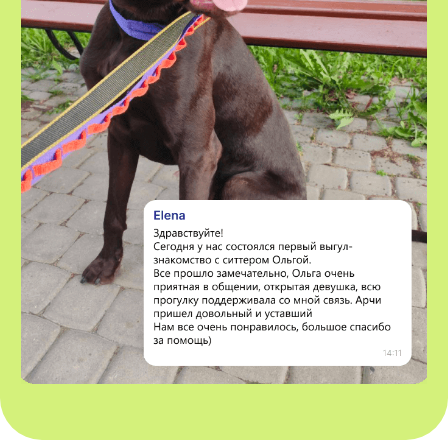
Передержка собак
О нас
Выгул собак
Контакты
Няни для собак
Блог
Передержка кошек
Как все работает?
Няня для кошки
Отзывы
Все услуги
Заказать услугу
АО "ПЭТТЕХ СОЛЮШЕНС"
Договор-оферта
ИНН: 7814829167
Политика использования cookies
ОГРН: 1237800119710
Политика конфиденциальности
КПП: 781401001
Согласие на обработку персональных данных
*Instagram — проект Meta Platforms Inc., деятельность
которой признана экстремистской организацией и
запрещена на территории РФ
Разработчик сайта - @dalaraas