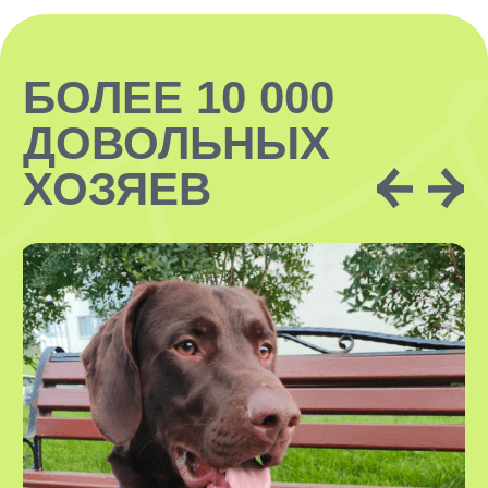
ЗАКАЗАТЬ
VOX • ВОКС
Сервис по выгулу и передержке
домашних животных
8-800-222-59-47
info@voxfordogs.ru