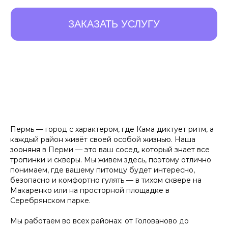
10 ПРЕИМУЩЕСТВ,
КОТОРЫЕ
ОТЛИЧАЮТ
НАС ОТ ОСТАЛЬНЫХ
Пермь — город с характером, где Кама диктует ритм, а
Листайте влево, чтобы увидеть все преимущества
каждый район живёт своей особой жизнью. Наша
зооняня в Перми — это ваш сосед, который знает все
тропинки и скверы. Мы живём здесь, поэтому отлично
Удобный заказ
Оператив
понимаем, где вашему питомцу будет интересно,
безопасно и комфортно гулять — в тихом сквере на
Заказ в пару кликов через
Оператор начн
Макаренко или на просторной площадке в
телеграм-бот. При повторном
выгульщика мо
Серебрянском парке.
заказе заново заполнять ничего
не нужно, мы всё запоминаем!
Мы работаем во всех районах: от Голованово до