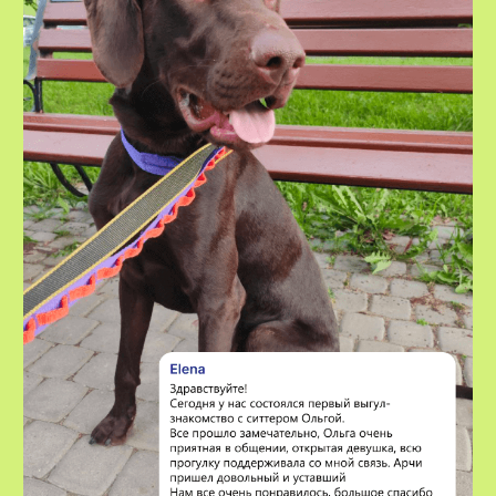
VOX • ВОКС
Сервис по выгулу и передержке
домашних животных
8-800-222-59-47
info@voxfordogs.ru
Передержка собак
О нас
Выгул собак
Контакты
Няни для собак
Блог
Передержка кошек
Как все работает?
Няня для кошки
Отзывы
Все услуги
Заказать услугу
АО "ПЭТТЕХ СОЛЮШЕНС"
Договор-оферта
ИНН: 7814829167