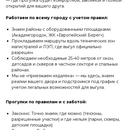
— где прогулка будет комфортной, законной и полной
10 ПРЕИМУЩЕСТВ,
открытий для вашего друга.
КОТОРЫЕ
ОТЛИЧАЮТ
Работаем по всему городу с учетом правил:
НАС ОТ ОСТАЛЬНЫХ
Знаем районы с оборудованными площадками
(Академгородок, ЖК «Европейский Берег»).
Прокладываем маршруты вдоль технических зон
Листайте влево, чтобы увидеть все преимущества
магистралей и ЛЭП, где выгул официально
разрешен.
Соблюдаем необходимые 25-40 метров от окон,
детсадов и скверов в частном секторе и спальных
Удобный заказ
Оператив
районах.
Заказ в пару кликов через
Оператор начн
Мы не «приезжаем издалека» — мы здесь, знаем
телеграм-бот. При повторном
выгульщика мо
реалии вашего двора и подстроимся под график с
заказе заново заполнять ничего
учетом легальных возможностей для выгула.
не нужно, мы всё запоминаем!
Прогулки по правилам и с заботой:
Законно: Точно знаем, где можно (техзоны,
разрешенные участки) и где нельзя (парки, скверы,
детские площадки).