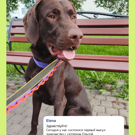
домашних животных
8-800-222-59-47
info@voxfordogs.ru
Передержка собак
О нас
Выгул собак
Контакты
Няни для собак
Блог
Передержка кошек
Как все работает?
Няня для кошки
Отзывы
Все услуги
Заказать услугу
АО "ПЭТТЕХ СОЛЮШЕНС"
Договор-оферта
ИНН: 7814829167
Политика использования cookies
ОГРН: 1237800119710
Политика конфиденциальности
КПП: 781401001
Согласие на обработку персональных данных
*Instagram — проект Meta Platforms Inc., деятельность
которой признана экстремистской организацией и