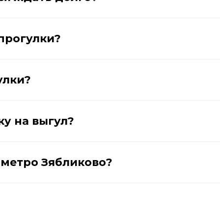
прогулки?
улки?
ку на выгул?
у метро Зябликово?