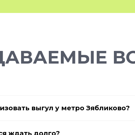
ДАВАЕМЫЕ В
изовать выгул у метро Зябликово?
ся ждать долго?