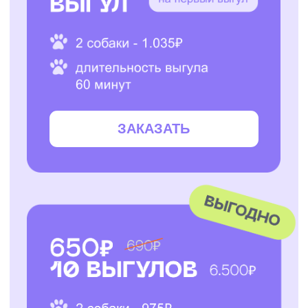
Все услуги
Заказать услугу
АО "ПЭТТЕХ СОЛЮШЕНС"
Договор-оферта
ИНН: 7814829167
Политика использования cookies
ОГРН: 1237800119710
Политика конфиденциальности
КПП: 781401001
Согласие на обработку персональных данных
*Instagram — проект Meta Platforms Inc., деятельность
которой признана экстремистской организацией и
запрещена на территории РФ
Разработчик сайта - @dalaraas