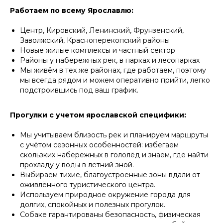
Работаем по всему Ярославлю:
10 ПРЕИМУЩЕСТВ,
Центр, Кировский, Ленинский, Фрунзенский,
КОТОРЫЕ
ОТЛИЧАЮТ
Заволжский, Красноперекопский районы
НАС ОТ ОСТАЛЬНЫХ
Новые жилые комплексы и частный сектор
Районы у набережных рек, в парках и лесопарках
Мы живём в тех же районах, где работаем, поэтому
мы всегда рядом и можем оперативно прийти, легко
Листайте влево, чтобы увидеть все преимущества
подстроившись под ваш график.
Прогулки с учетом ярославской специфики:
Удобный заказ
Оператив
Заказ в пару кликов через
Оператор начн
Мы учитываем близость рек и планируем маршруты
телеграм-бот. При повторном
выгульщика мо
с учётом сезонных особенностей: избегаем
заказе заново заполнять ничего
скользких набережных в гололёд и знаем, где найти
не нужно, мы всё запоминаем!
прохладу у воды в летний зной.
Выбираем тихие, благоустроенные зоны вдали от
оживлённого туристического центра.
Используем природное окружение города для
долгих, спокойных и полезных прогулок.
Собаке гарантированы безопасность, физическая