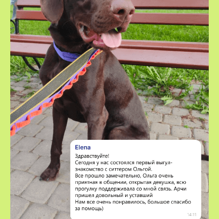
VOX • ВОКС
Сервис по выгулу и передержке
домашних животных
8-800-222-59-47
info@voxfordogs.ru
Передержка собак
О нас