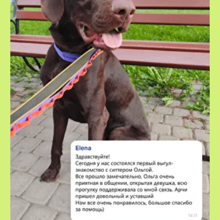
VOX • ВОКС
Сервис по выгулу и передержке
домашних животных
8-800-222-59-47
info@voxfordogs.ru
Передержка собак
О нас