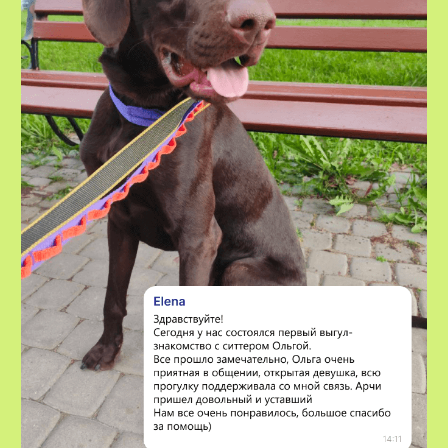
Сервис по выгулу и передержке
домашних животных
8-800-222-59-47
info@voxfordogs.ru
Передержка собак
О нас
Выгул собак
Контакты
Няни для собак
Блог
Передержка кошек
Как все работает?
Няня для кошки
Отзывы
Все услуги
Заказать услугу
АО "ПЭТТЕХ СОЛЮШЕНС"
Договор-оферта
ИНН: 7814829167
Политика использования cookies
ОГРН: 1237800119710
Политика конфиденциальности
КПП: 781401001
Согласие на обработку персональных данных