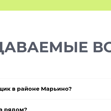
ДАВАЕМЫЕ В
щик в районе Марьино?
а рядом?