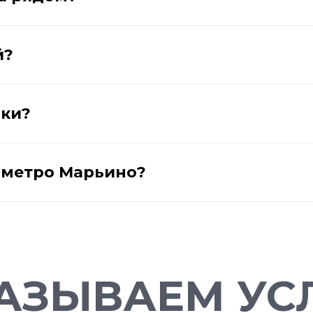
й?
лки?
у метро Марьино?
АЗЫВАЕМ УСЛ