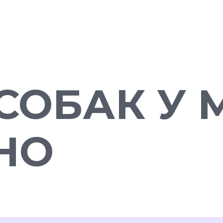
СОБАК У 
НО