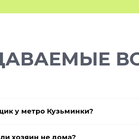
ДАВАЕМЫЕ В
щик у метро Кузьминки?
сли хозяин не дома?