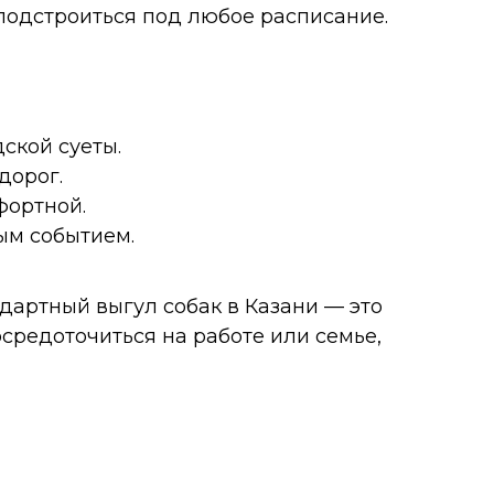
подстроиться под любое расписание.
ской суеты.
дорог.
фортной.
ым событием.
ндартный выгул собак в Казани — это
средоточиться на работе или семье,