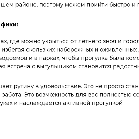
шем районе, поэтому можем прийти быстро и 
ифики:
, где можно укрыться от летнего зноя и город
, избегая скользких набережных и оживленных 
водоемов и в парках, чтобы прогулка была ком
дая встреча с выгульщиком становится радостн
ает рутину в удовольствие. Это не просто ста
забота. Это возможность для вас полностью со
уках и наслаждается активной прогулкой.