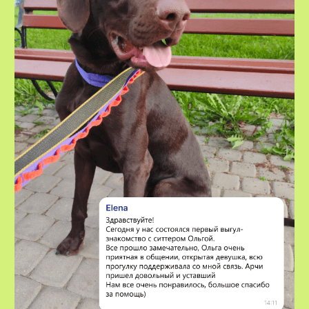
VOX • ВОКС
Сервис по выгулу и передержке
домашних животных
8-800-222-59-47
info@voxfordogs.ru
Передержка собак
О нас
Выгул собак
Контакты
Няни для собак
Блог
Передержка кошек
Как все работает?
Няня для кошки
Отзывы
Все услуги
Заказать услугу
АО "ПЭТТЕХ СОЛЮШЕНС"
Договор-оферта
ИНН: 7814829167
Политика использования cookies
ОГРН: 1237800119710
Политика конфиденциальности