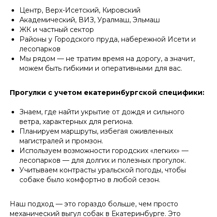
КОТОРЫЕ
ОТЛИЧАЮТ
Центр, Верх-Исетский, Кировский
НАС ОТ ОСТАЛЬНЫХ
Академический, ВИЗ, Уралмаш, Эльмаш
ЖК и частный сектор
Районы у Городского пруда, набережной Исети и
лесопарков
Листайте влево, чтобы увидеть все преимущества
Мы рядом — не тратим время на дорогу, а значит,
можем быть гибкими и оперативными для вас.
Удобный заказ
Оператив
Прогулки с учетом екатеринбургской специфики:
Заказ в пару кликов через
Оператор начн
Знаем, где найти укрытие от дождя и сильного
телеграм-бот. При повторном
выгульщика мо
заказе заново заполнять ничего
ветра, характерных для региона.
не нужно, мы всё запоминаем!
Планируем маршруты, избегая оживленных
магистралей и промзон.
Используем возможности городских «легких» —
лесопарков — для долгих и полезных прогулок.
Учитываем контрасты уральской погоды, чтобы
собаке было комфортно в любой сезон.
Наш подход — это гораздо больше, чем просто
механический выгул собак в Екатеринбурге. Это