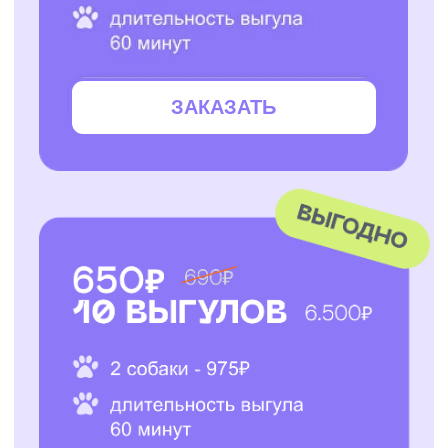
АО "ПЭТТЕХ СОЛЮШЕНС"
Договор-оферта
ИНН: 7814829167
Политика использования cookies
ОГРН: 1237800119710
Политика конфиденциальности
КПП: 781401001
Согласие на обработку персональных данных
*Instagram — проект Meta Platforms Inc., деятельность
которой признана экстремистской организацией и
запрещена на территории РФ
Разработчик сайта - @dalaraas