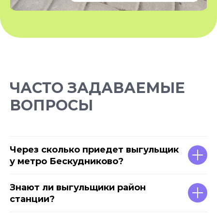
ОГРН: 1237800119710
Политика конфиденциальности
КПП: 781401001
Согласие на обработку персональных данных
*Instagram — проект Meta Platforms Inc., деятельность
которой признана экстремистской организацией и
запрещена на территории РФ
Разработчик сайта - @dalaraas
ЧАСТО ЗАДАВАЕМЫЕ
ВОПРОСЫ
Через сколько приедет выгульщик
у метро Бескудниково?
Знают ли выгульщики район
станции?