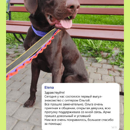
VOX • ВОКС
Сервис по выгулу и передержке
домашних животных
8-800-222-59-47
info@voxfordogs.ru
Передержка собак
О нас
Выгул собак
Контакты
Няни для собак
Блог
Передержка кошек
Как все работает?
Няня для кошки
Отзывы
Все услуги
Заказать услугу
АО "ПЭТТЕХ СОЛЮШЕНС"
Договор-оферта
ИНН: 7814829167
Политика использования cookies