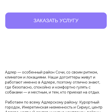
10 ПРЕИМУЩЕСТВ,
Адлер — особенный район Сочи, со своим ритмом,
климатом и локациями. Наши догситтеры живут и
КОТОРЫЕ
ОТЛИЧАЮТ
работают именно в Адлере, поэтому отлично знают,
НАС ОТ ОСТАЛЬНЫХ
где безопасно, спокойно и комфортно гулять с
собаками — и местным, и тем, кто приехал на отдых.
Работаем по всему Адлерскому району: Курортный
Листайте влево, чтобы увидеть все преимущества
городок, Имеретинская низменность и Сириус, центр