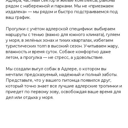
Адлера, частный сектор и жилые комплексы, районы
рядом с набережной и парками. Мы не «приезжаем
Удобный заказ
Оператив
издалека» — мы рядом и быстро подстраиваемся под
ваш график.
Заказ в пару кликов через
Оператор начн
телеграм-бот. При повторном
выгульщика мо
Прогулки с учётом адлерской специфики: выбираем
заказе заново заполнять ничего
маршруты с тенью (важно для южного климата), гуляем
не нужно, мы всё запоминаем!
у моря, в зелёных зонах и тихих кварталах, избегаем
туристических толп в высокий сезон. Учитываем жару,
влажность и время суток. Собаке комфортно даже
летом, а прогулка — не стресс, а удовольствие.
Мы создали выгул собак в Адлере, о котором вы
мечтали: предсказуемый, надёжный и полный заботы.
Представьте, что у вашего питомца появился друг,
который точно знает все лучшие адлерские тропинки и
приедет по первому зову, освобождая ваше время для
дел или отдыха у моря.