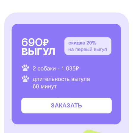
8-800-222-59-47
info@voxfordogs.ru
Передержка собак
О нас
Выгул собак
Контакты
Няни для собак
Блог
Передержка кошек
Как все работает?
Няня для кошки
Отзывы
Все услуги
Заказать услугу
АО "ПЭТТЕХ СОЛЮШЕНС"
Договор-оферта
ИНН: 7814829167
Политика использования cookies
ОГРН: 1237800119710
Политика конфиденциальности
КПП: 781401001
Согласие на обработку персональных данных
*Instagram — проект Meta Platforms Inc., деятельность
которой признана экстремистской организацией и
запрещена на территории РФ
Разработчик сайта - @dalaraas