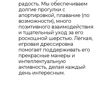
радость. Мы обеспечиваем
долгие прогулки с
апортировкой, плавание (по
возможности), много
Какие
позитивного взаимодействия
гарантии?
и тщательный уход за его
роскошной шерстью. Лёгкая,
игровая дрессировка
помогает поддерживать его
Договор и
прекрасные манеры и
ответственность
интеллектуальную
активность, делая каждый
Каждая услуга подкреплена
договором-офертой. Мы несем
день интересным.
ответственность за вашего
питомца не просто на словах.
Возврат
средств
Если вас не устроило как оказана
услуга, мы вернем полную стоимость.