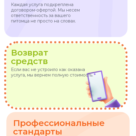
VOX • ВОКС
Сервис по выгулу и передержке
домашних животных
8-800-222-59-47
info@voxfordogs.ru
Передержка собак
О нас
Выгул собак
Контакты
Няни для собак
Блог
Передержка кошек
Как все работает?
Няня для кошки
Отзывы
Все услуги
Заказать услугу