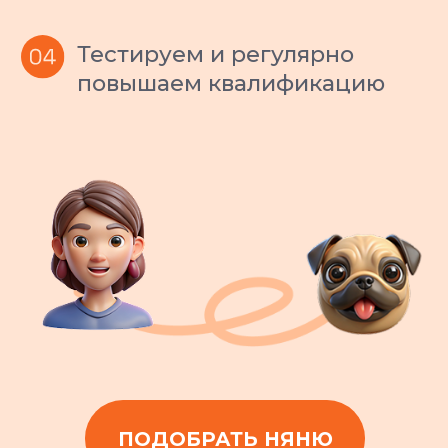
отчетность
Вы всегда в курсе, как
поживает ваш питомец:
регулярные фото- и
видеоотчеты.
Поддержка
каждый день
Наши менеджеры заботы на связи
ежедневно с 9 до 23. Ответим на
любой вопрос
в течение 5 минут.
ОБСУДИТЬ ПОДРОБНЕЕ