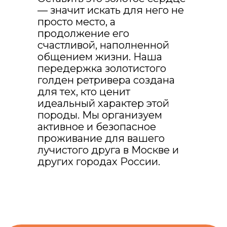
скидку 10% на
— значит искать для него не
любую услугу
просто место, а
продолжение его
для любимой
счастливой, наполненной
собаки
общением жизни. Наша
передержка золотистого
чтоб закрепить скидку навсегда,
голден ретривера создана
нажмите на купон👇
для тех, кто ценит
идеальный характер этой
🐕 ПЁСИЙ КУПОН
породы. Мы организуем
активное и безопасное
проживание для вашего
лучистого друга в Москве и
других городах России.