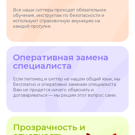
АО "ПЭТТЕХ СОЛЮШЕНС"
Договор-оферта
ИНН: 7814829167
Политика использования cookies
ОГРН: 1237800119710
Политика конфиденциальности
КПП: 781401001
Согласие на обработку персональных данных
*Instagram — проект Meta Platforms Inc., деятельность
которой признана экстремистской организацией и
запрещена на территории РФ
Разработчик сайта - @dalaraas