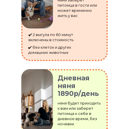
няня заберет
питомца в гости или
может временно
жить у вас
✔️ 2 выгула по 60 минут
включены в стоимость
✔️ без клеток и других
домашних животных
Дневная
няня
1890р/день
няня будет приходить
к вам или заберет
питомца к себе в
дневное время, без
ночевки