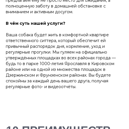
предлагаем ему не просто место для ожидания, а
Удобный заказ
Оператив
полноценную заботу в домашней обстановке с
вниманием и активным досугом.
Заказ в пару кликов через
Оператор начн
телеграм-бот. При повторном
выгульщика мо
заказе заново заполнять ничего
В чём суть нашей услуги?
не нужно, мы всё запоминаем!
Ваша собака будет жить в комфортной квартире
ответственного ситтера, который обеспечит ей
привычный распорядок дня, кормление, уход и
регулярные прогулки. Мы гуляем на официально
утверждённых площадках во всех районах города —
будь то в парке 1000-летия Ярославля в Кировском
районе или на одной из множества площадок в
Дзержинском и Фрунзенском районах. Вы будете
спокойны за каждый день вашего друга, получая
регулярные фото- и видеоотчёты.