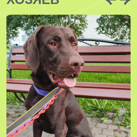
В УСЛУГУ
ВХОДИТ:
проживание вашего питомца
в комфортных домашних условиях
у нашего специалиста
2-разовый часовой выгул
необходимые гигиенические
процедуры
кормление питомца по графику
вашим кормом
безграничная любовь, внимание
и забота
регулярные фото- и видеоотчеты,