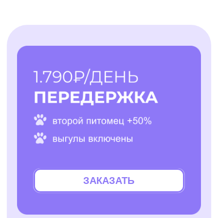
Все услуги
Заказать услугу
АО "ПЭТТЕХ СОЛЮШЕНС"
Договор-оферта
ИНН: 7814829167
Политика использования cookies
ОГРН: 1237800119710
Политика конфиденциальности
КПП: 781401001
Согласие на обработку персональных данных
*Instagram — проект Meta Platforms Inc., деятельность
которой признана экстремистской организацией и
запрещена на территории РФ
Разработчик сайта - @dalaraas