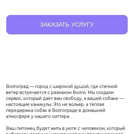
10 ПРЕИМУЩЕСТВ,
КОТОРЫЕ
ОТЛИЧАЮТ
НАС ОТ ОСТАЛЬНЫХ
Волгоград — город с широкой душой, где степной
ветер встречается с размахом Волги. Мы создали
Листайте влево, чтобы увидеть все преимущества
сервис, который даёт вам свободу, а вашей собаке —
настоящие каникулы. Это не вольер, а тёплая
передержка собак в Волгограде в домашней
Удобный заказ
Оператив
атмосфере у нашего ситтера.
Заказ в пару кликов через
Оператор начн
Ваш питомец будет жить в уюте с человеком, который
телеграм-бот. При повторном
выгульщика мо