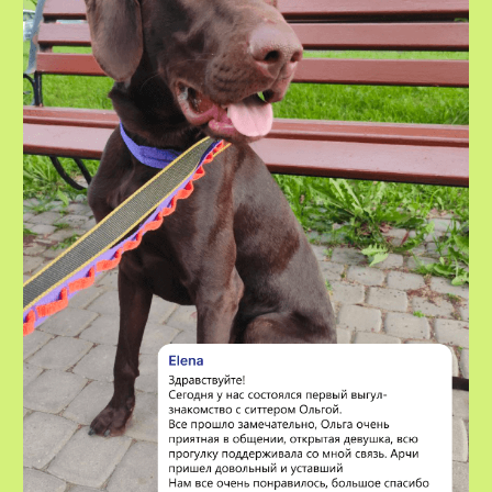
ВХОДИТ:
проживание вашего питомца
в комфортных домашних условиях
у нашего специалиста
2-разовый часовой выгул
необходимые гигиенические
процедуры
кормление питомца по графику
вашим кормом
безграничная любовь, внимание
и забота
регулярные фото- и видеоотчеты,
наши ситтеры всегда на связи