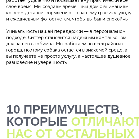
работает удалённо и посвящает ему практически всё
заказе заново заполнять ничего
своё время. Мы создаём временный дом с вниманием
не нужно, мы всё запоминаем!
ко всем деталям: кормлению по вашему графику, уходу
и ежедневным фотоотчётам, чтобы вы были спокойны.
Уникальность нашей передержки — в персональном
подходе. Ситтер становится надёжным компаньоном
для вашего любимца. Мы работаем во всех районах
города, поэтому собака остаётся в знакомой среде, а
вы получаете не просто услугу, а настоящее душевное
равновесие и уверенность.
2000+ САМЫХ
ЗАБОТЛИВЫХ