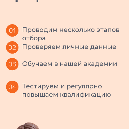
Все наши ситтеры проходят обязательное
обучение, инструктаж по безопасности и
используют страховочную амуницию на
каждой прогулке.
Оперативная замена
специалиста
Если питомец и ситтер не нашли общий язык, мы
бесплатно и оперативно заменим специалиста.
Вам не придется ничего объяснять и
договариваться — мы решим этот вопрос сами.
Прозрачность и
отчетность
Вы всегда в курсе, как
поживает ваш питомец:
регулярные фото- и
видеоотчеты.