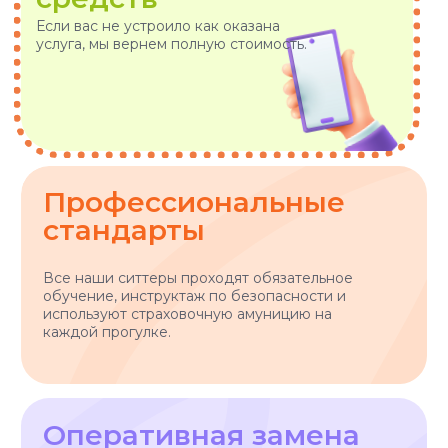
8-800-222-59-47
info@voxfordogs.ru
Передержка собак
О нас
Выгул собак
Контакты
Няни для собак
Блог
Передержка кошек
Как все работает?
Няня для кошки
Отзывы
Все услуги
Заказать услугу
АО "ПЭТТЕХ СОЛЮШЕНС"
Договор-оферта
ИНН: 7814829167
Политика использования cookies
ОГРН: 1237800119710
Политика конфиденциальности
КПП: 781401001
Согласие на обработку персональных данных
*Instagram — проект Meta Platforms Inc., деятельность
которой признана экстремистской организацией и
запрещена на территории РФ
Разработчик сайта - @dalaraas