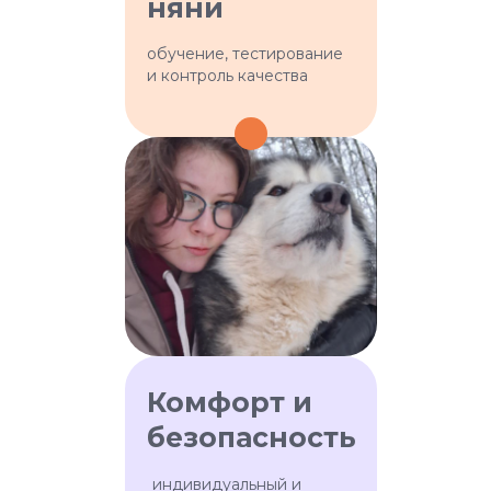
няни
обучение, тестирование
и контроль качества
Проводим несколько этапов
отбора
Проверяем личные данные
Обучаем в нашей академии
Тестируем и регулярно
повышаем квалификацию
Комфорт и
безопасность
индивидуальный и