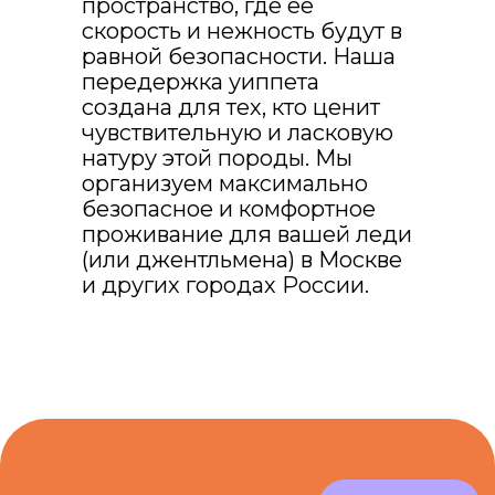
пространство, где её
для любимой
скорость и нежность будут в
равной безопасности. Наша
собаки
передержка уиппета
чтоб закрепить скидку навсегда,
создана для тех, кто ценит
нажмите на купон👇
чувствительную и ласковую
натуру этой породы. Мы
🐕 ПЁСИЙ КУПОН
организуем максимально
безопасное и комфортное
проживание для вашей леди
(или джентльмена) в Москве
и других городах России.