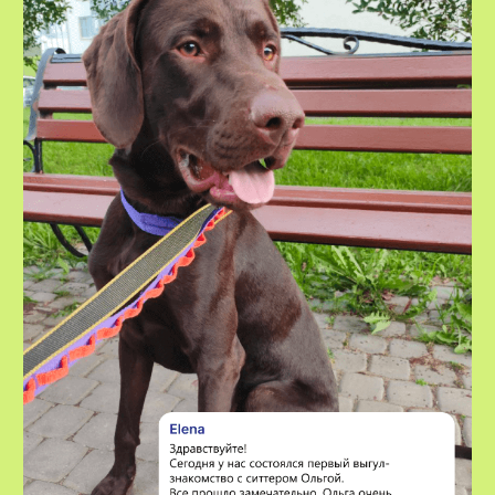
В УСЛУГУ
ВХОДИТ:
проживание вашего питомца
в комфортных домашних условиях
у нашего специалиста
2-разовый часовой выгул
необходимые гигиенические
процедуры
кормление питомца по графику
вашим кормом
безграничная любовь, внимание
и забота
регулярные фото- и видеоотчеты,
наши ситтеры всегда на связи