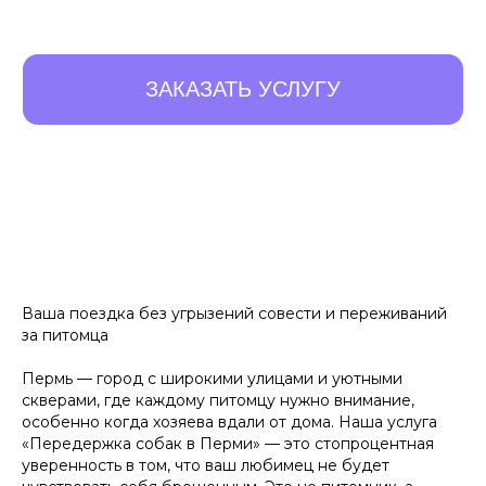
10 ПРЕИМУЩЕСТВ,
КОТОРЫЕ
ОТЛИЧАЮТ
НАС ОТ ОСТАЛЬНЫХ
Ваша поездка без угрызений совести и переживаний
за питомца
Листайте влево, чтобы увидеть все преимущества
Пермь — город с широкими улицами и уютными
скверами, где каждому питомцу нужно внимание,
особенно когда хозяева вдали от дома. Наша услуга
«Передержка собак в Перми» — это стопроцентная
Удобный заказ
Оператив
уверенность в том, что ваш любимец не будет
Заказ в пару кликов через
Оператор начн