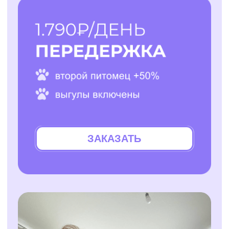
ИНН: 7814829167
Политика использования cookies
ОГРН: 1237800119710
Политика конфиденциальности
КПП: 781401001
Согласие на обработку персональных данных
*Instagram — проект Meta Platforms Inc., деятельность
которой признана экстремистской организацией и
запрещена на территории РФ
Разработчик сайта - @dalaraas