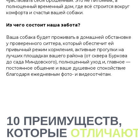
чувствовать себя брошенным. Это не питомник, а
телеграм-бот. При повторном
выгульщика мо
полноценный временный дом, где всё строится вокруг
заказе заново заполнять ничего
комфорта и счастья вашей собаки.
не нужно, мы всё запоминаем!
Из чего состоит наша забота?
Ваша собака будет проживать в домашней обстановке
у проверенного ситтера, который обеспечит ей
привычный режим кормления, активные прогулки на
лучших площадках вашего района (от сквера Буркова
до сада Миндовского), полноценный уход и, главное —
постоянное общение и ваше душевное спокойствие
благодаря ежедневным фото- и видеоотчётам.
2000+ САМЫХ