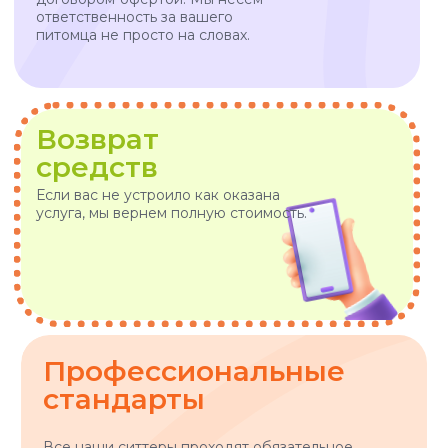
VOX • ВОКС
Сервис по выгулу и передержке
домашних животных
8-800-222-59-47
info@voxfordogs.ru
Передержка собак
О нас
Выгул собак
Контакты
Няни для собак
Блог
Передержка кошек
Как все работает?