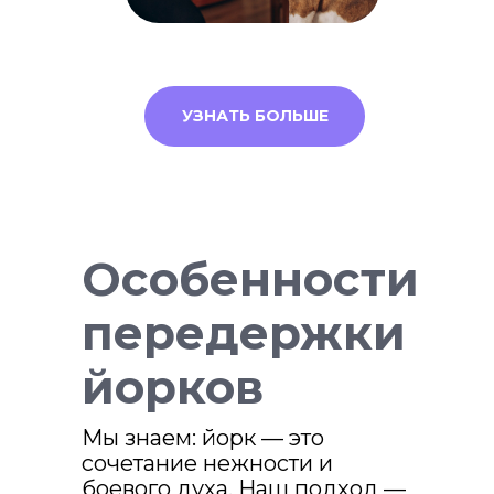
2000+ самых
заботливых нянь
УЗНАТЬ БОЛЬШЕ
Особенности
передержки
йорков
Мы знаем: йорк — это
сочетание нежности и
боевого духа. Наш подход —