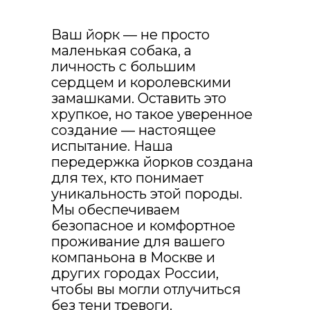
Ваш йорк — не просто
маленькая собака, а
личность с большим
сердцем и королевскими
замашками. Оставить это
хрупкое, но такое уверенное
создание — настоящее
это купон на
испытание. Наша
скидку 10% на
передержка йорков создана
для тех, кто понимает
любую услугу
уникальность этой породы.
для любимой
Мы обеспечиваем
собаки
безопасное и комфортное
проживание для вашего
чтоб закрепить скидку навсегда,
компаньона в Москве и
нажмите на купон👇
других городах России,
чтобы вы могли отлучиться
🐕 ПЁСИЙ КУПОН
без тени тревоги.