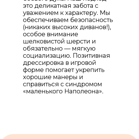
это деликатная забота с
уважением к характеру. Мы
ПОДОБРАТЬ ИДЕАЛЬНУЮ НЯНЮ
обеспечиваем безопасность
(никаких высоких диванов!),
особое внимание
шелковистой шерсти и
обязательно — мягкую
социализацию. Позитивная
Какие
дрессировка в игровой
форме помогает укрепить
гарантии?
хорошие манеры и
справиться с синдромом
«маленького Наполеона».
Договор и
ответственность
Каждая услуга подкреплена
договором-офертой. Мы несем
ответственность за вашего
питомца не просто на словах.