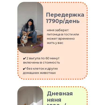
Передержка
1790р/день
няня заберет
питомца в гости или
может временно
жить у вас
✔️ 2 выгула по 60 минут
включены в стоимость
✔️ без клеток и других
домашних животных
Дневная
няня