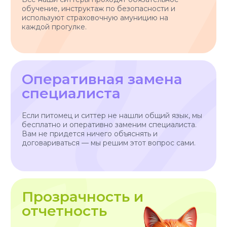
Няня для кошки
Отзывы
Все услуги
Заказать услугу
АО "ПЭТТЕХ СОЛЮШЕНС"
Договор-оферта
ИНН: 7814829167
Политика использования cookies
ОГРН: 1237800119710
Политика конфиденциальности
КПП: 781401001
Согласие на обработку персональных данных
*Instagram — проект Meta Platforms Inc., деятельность
которой признана экстремистской организацией и
запрещена на территории РФ
Разработчик сайта - @dalaraas