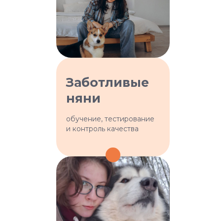
Заботливые
Почему наши
няни
няни настоящие
профи:
обучение, тестирование
и контроль качества
Проводим несколько этапов
отбора
Проверяем личные данные
Обучаем в нашей академии