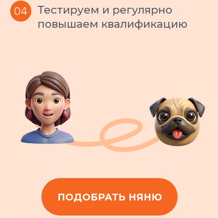
договариваться — мы решим этот вопрос сами.
Прозрачность и
отчетность
Вы всегда в курсе, как
поживает ваш питомец:
регулярные фото- и
видеоотчеты.
Поддержка
каждый день
Наши менеджеры заботы на связи
ежедневно с 9 до 23. Ответим на
любой вопрос
в течение 5 минут.