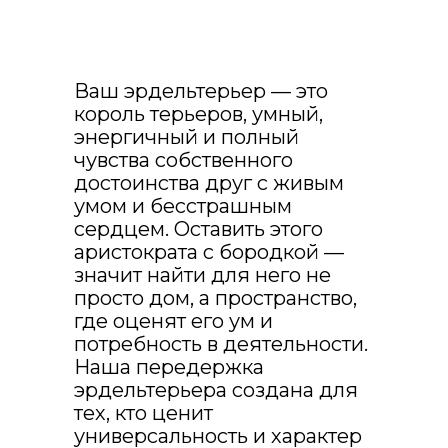
Ваш эрдельтерьер — это
король терьеров, умный,
энергичный и полный
чувства собственного
достоинства друг с живым
умом и бесстрашным
сердцем. Оставить этого
аристократа с бородкой —
это купон на
значит найти для него не
скидку 10% на
просто дом, а пространство,
любую услугу
где оценят его ум и
для любимой
потребность в деятельности.
Наша передержка
собаки
эрдельтерьера создана для
тех, кто ценит
чтоб закрепить скидку навсегда,
нажмите на купон👇
универсальность и характер