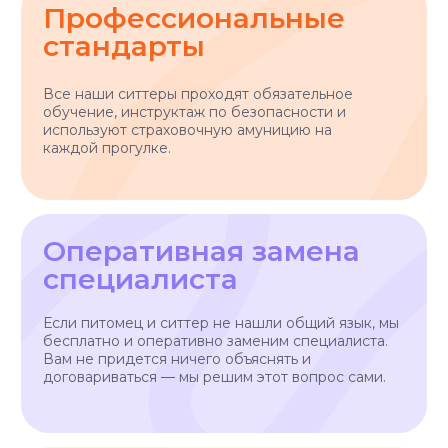
Передержка собак
О нас
Выгул собак
Контакты
Няни для собак
Блог
Передержка кошек
Как все работает?
Няня для кошки
Отзывы
Все услуги
Заказать услугу
АО "ПЭТТЕХ СОЛЮШЕНС"
Договор-оферта
ИНН: 7814829167
Политика использования cookies
ОГРН: 1237800119710
Политика конфиденциальности
КПП: 781401001
Согласие на обработку персональных данных
*Instagram — проект Meta Platforms Inc., деятельность
которой признана экстремистской организацией и
запрещена на территории РФ
Разработчик сайта - @dalaraas