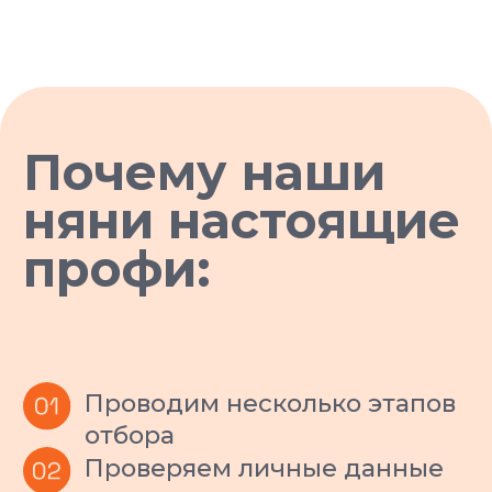
договором-офертой. Мы несем
ответственность за вашего
питомца не просто на словах.
Возврат
средств
Если вас не устроило как оказана
услуга, мы вернем полную стоимость.
Профессиональные
стандарты
Все наши ситтеры проходят обязательное
обучение, инструктаж по безопасности и
используют страховочную амуницию на
каждой прогулке.
Оперативная замена