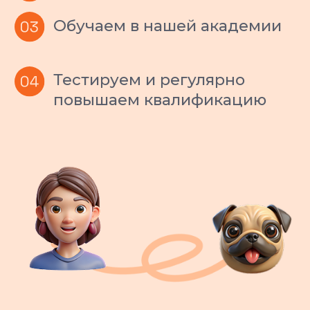
специалиста
Если питомец и ситтер не нашли общий язык, мы
бесплатно и оперативно заменим специалиста.
Вам не придется ничего объяснять и
договариваться — мы решим этот вопрос сами.
Прозрачность и
отчетность
Вы всегда в курсе, как
поживает ваш питомец:
регулярные фото- и
видеоотчеты.
Поддержка
каждый день
Наши менеджеры заботы на связи
ежедневно с 9 до 23. Ответим на
любой вопрос
в течение 5 минут.