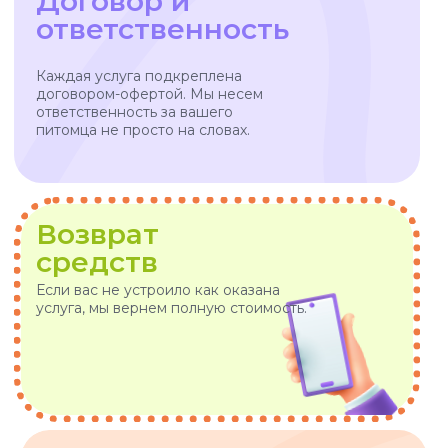
VOX • ВОКС
Сервис по выгулу и передержке
домашних животных
8-800-222-59-47
info@voxfordogs.ru