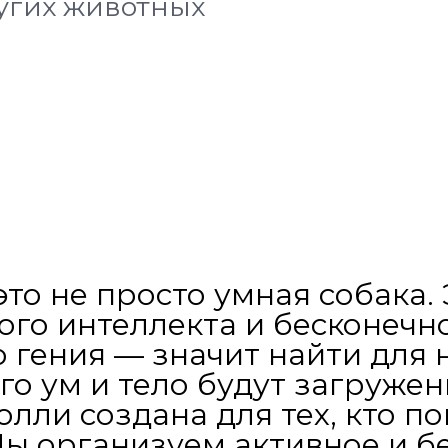
ругих животных
то не просто умная собака.
ого интеллекта и бесконечн
о гения — значит найти для 
его ум и тело будут загруже
ли создана для тех, кто по
Мы организуем активное и 