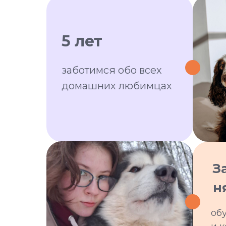
5 лет
заботимся обо всех
домашних любимцах
З
н
об