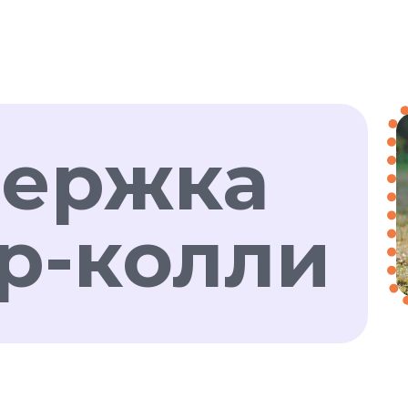
ержка
р-колли