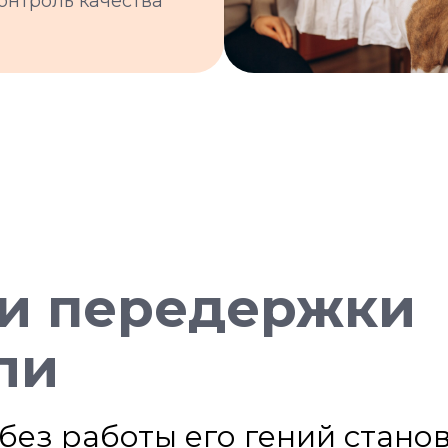
контроль качества
и передержки
ли
 без работы его гений стан