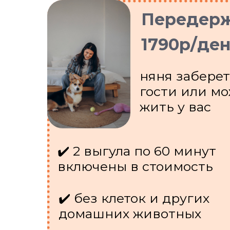
Передер
1790р/де
няня заберет
гости или м
жить у вас
✔️ 2 выгула по 60 минут
включены в стоимость
✔️ без клеток и других
домашних животных