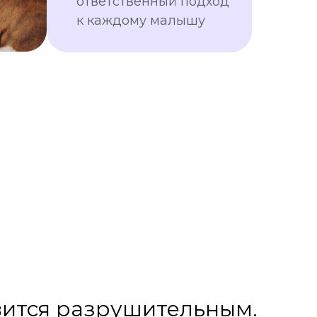
ответственный подход
к каждому малышу
овится разрушительным.