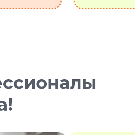
ессионалы
а!