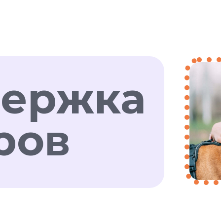
ержка
ров