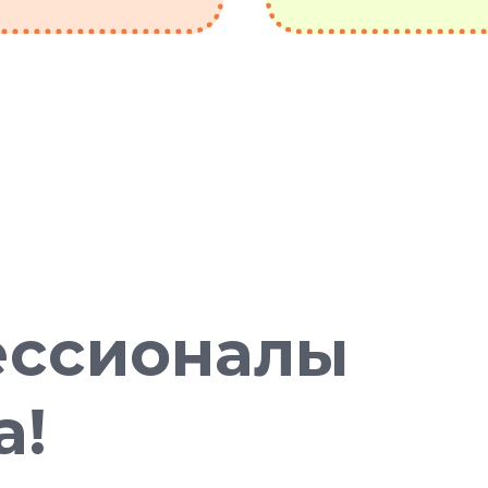
ессионалы
а!