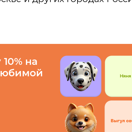
 10% на
любимой