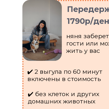
Передер
1790р/де
няня заберет
гости или м
жить у вас
✔️ 2 выгула по 60 минут
включены в стоимость
✔️ без клеток и других
домашних животных