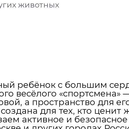
ругих животных
ный ребёнок с большим сер
ого весёлого «спортсмена» —
овой, а пространство для ег
создана для тех, кто ценит
ваем активное и безопасное
скве и других городах Росси