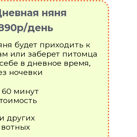
невная няня
890р/день
яня будет приходить к
ам или заберет питомца
 себе в дневное время,
ез ночевки
о 60 минут
тоимость
 и других
вотных