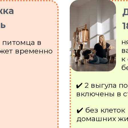
жка
Д
нь
1
н
 питомца в
в
ожет временно
к
б
✔️ 2 выгула п
включены в с
✔️ без клеток
домашних жи