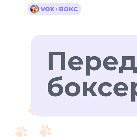
Перед
боксе