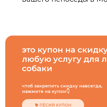
это купон на скидку
любую услугу для 
собаки
чтоб закрепить скидку навсегда,
нажмите на купон👇
🐕 ПЁСИЙ КУПОН