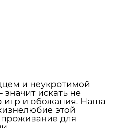
дцем и неукротимой
 значит искать не
о игр и обожания. Наша
 жизнелюбие этой
 проживание для
и.