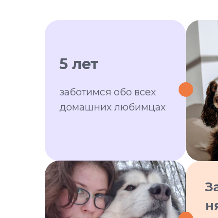
5 лет
заботимся обо всех
домашних любимцах
З
н