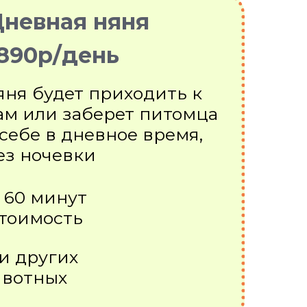
невная няня
890р/день
яня будет приходить к
ам или заберет питомца
 себе в дневное время,
ез ночевки
о 60 минут
тоимость
 и других
вотных