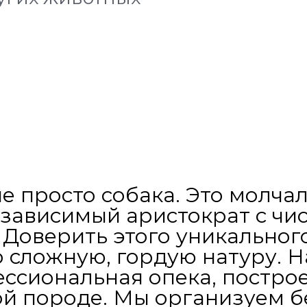
е просто собака. Это молча
езависимый аристократ с ч
Доверить этого уникальног
го сложную, гордую натуру.
ссиональная опека, постро
ой породе. Мы организуем 