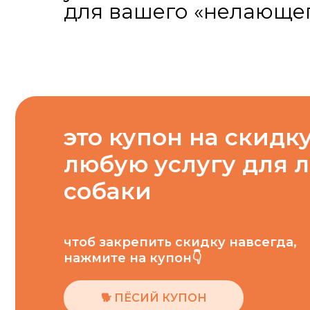
для вашего «нелающег
это купон на скидку
любую услугу для 
собаки
чтоб закрепить скидку навсегда,
нажмите на купон👇
🐕 ПЁСИЙ КУПОН