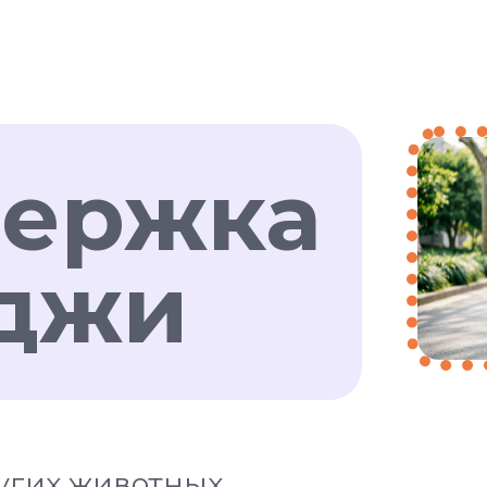
ержка
джи
ругих животных