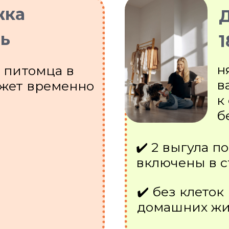
жка
Д
нь
1
н
 питомца в
в
ожет временно
к
б
✔️ 2 выгула п
включены в с
✔️ без клеток
домашних жи