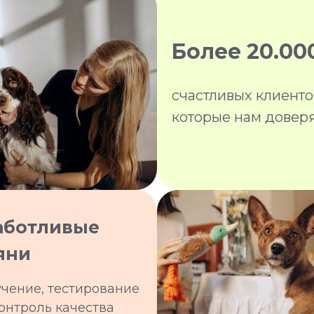
Более 20.00
счастливых клиенто
которые нам довер
аботливые
яни
учение, тестирование
контроль качества