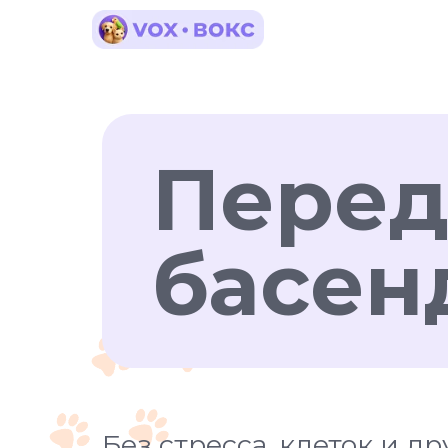
Перед
басен
Без стресса, клеток и д