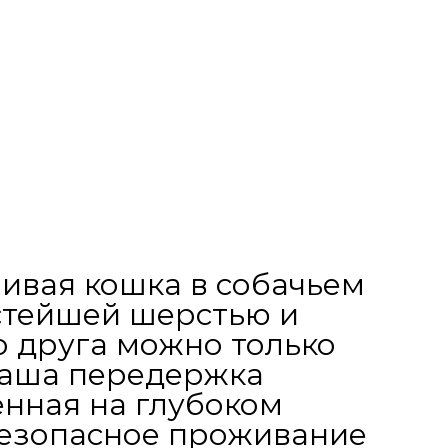
ливая кошка в собачьем
истейшей шерстью и
о друга можно только
 Наша передержка
енная на глубоком
безопасное проживание