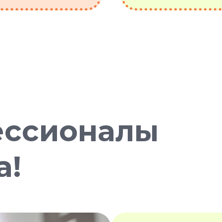
ессионалы
а!