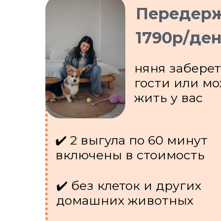
Передер
1790р/де
няня заберет
гости или м
жить у вас
✔️ 2 выгула по 60 минут
включены в стоимость
✔️ без клеток и других
домашних животных