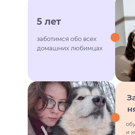
5 лет
заботимся обо всех
домашних любимцах
З
н
об
и 