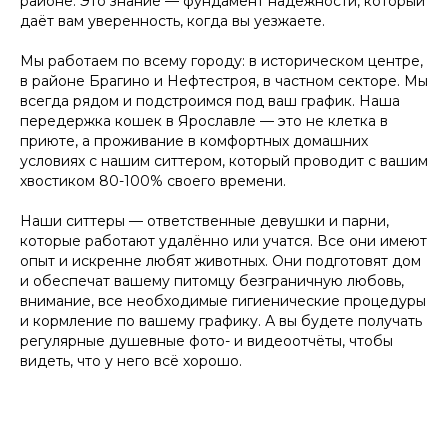
районе. Это знание — фундамент надёжности, который
даёт вам уверенность, когда вы уезжаете.
Удобный заказ
Оператив
Мы работаем по всему городу: в историческом центре,
в районе Брагино и Нефтестроя, в частном секторе. Мы
Заказ в пару кликов через
Оператор начн
всегда рядом и подстроимся под ваш график. Наша
телеграм-бот. При повторном
выгульщика мо
заказе заново заполнять ничего
передержка кошек в Ярославле — это не клетка в
не нужно, мы всё запоминаем!
приюте, а проживание в комфортных домашних
условиях с нашим ситтером, который проводит с вашим
хвостиком 80-100% своего времени.
Наши ситтеры — ответственные девушки и парни,
которые работают удалённо или учатся. Все они имеют
опыт и искренне любят животных. Они подготовят дом
и обеспечат вашему питомцу безграничную любовь,
внимание, все необходимые гигиенические процедуры
и кормление по вашему графику. А вы будете получать
регулярные душевные фото- и видеоотчёты, чтобы
видеть, что у него всё хорошо.