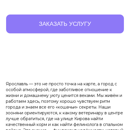
Ярославль — это не просто точка на карте, а город с
10 ПРЕИМУЩЕСТВ,
особой атмосферой, где заботливое отношение к
КОТОРЫЕ
ОТЛИЧАЮТ
жизни и домашнему уюту ценится веками. Мы живём и
работаем здесь, поэтому хорошо чувствуем ритм
НАС ОТ ОСТАЛЬНЫХ
города и знаем все его «кошачьи» секреты. Наши
зооняни ориентируются, к какому ветеринару в центре
лучше обратиться, где на улице Кирова найти
Листайте влево, чтобы увидеть все преимущества
качественный корм и как найти фелинолога в спальном