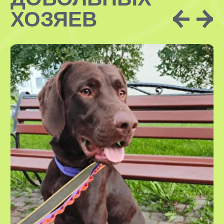
передержки и подготовят дом
необходимым образом перед приездом
нового друга!
В УСЛУГУ
ВХОДИТ:
проживание вашего питомца
в комфортных домашних условиях
у нашего специалиста
необходимые гигиенические
процедуры
кормление питомца по графику
вашим кормом
безграничная любовь, внимание
и забота
регулярные фото- и видеоотчеты,
наши ситтеры всегда на связи