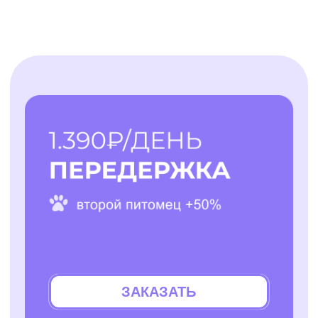
Няни для собак
Блог
Передержка кошек
Как все работает?
Няня для кошки
Отзывы
Все услуги
Заказать услугу
АО "ПЭТТЕХ СОЛЮШЕНС"
Договор-оферта
ИНН: 7814829167
Политика использования cookies
ОГРН: 1237800119710
Политика конфиденциальности
КПП: 781401001
Согласие на обработку персональных данных
*Instagram — проект Meta Platforms Inc., деятельность
которой признана экстремистской организацией и
запрещена на территории РФ
Разработчик сайта - @dalaraas