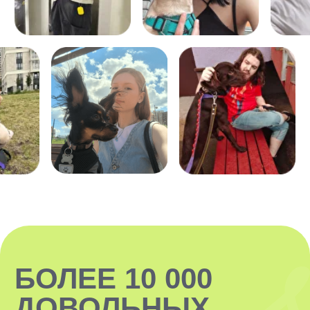
ЗАКАЗАТЬ
Передержка проходит в домашних
комфортных условиях нашего ситтера,
который проводит 80−100% свободного
времени с вашим хвостиком.
Наши ситтеры — это чаще всего парни
и девушки на удаленной работе или
обучении. Все ситтеры имеют опыт