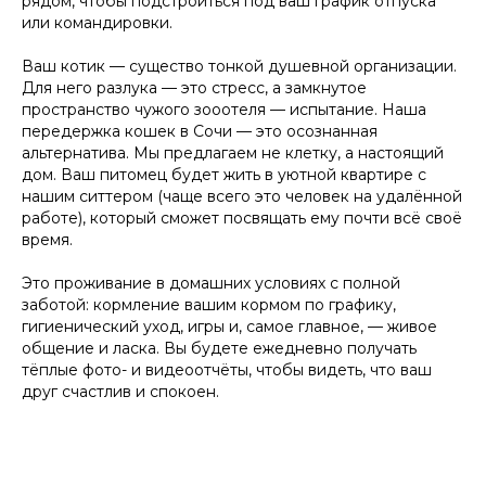
рядом, чтобы подстроиться под ваш график отпуска
или командировки.
Удобный заказ
Оператив
Ваш котик — существо тонкой душевной организации.
Для него разлука — это стресс, а замкнутое
Заказ в пару кликов через
Оператор начн
пространство чужого зооотеля — испытание. Наша
телеграм-бот. При повторном
выгульщика мо
заказе заново заполнять ничего
передержка кошек в Сочи — это осознанная
не нужно, мы всё запоминаем!
альтернатива. Мы предлагаем не клетку, а настоящий
дом. Ваш питомец будет жить в уютной квартире с
нашим ситтером (чаще всего это человек на удалённой
работе), который сможет посвящать ему почти всё своё
время.
Это проживание в домашних условиях с полной
заботой: кормление вашим кормом по графику,
гигиенический уход, игры и, самое главное, — живое
общение и ласка. Вы будете ежедневно получать
тёплые фото- и видеоотчёты, чтобы видеть, что ваш
друг счастлив и спокоен.