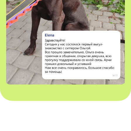
VOX • ВОКС
Сервис по выгулу и передержке
домашних животных
8-800-222-59-47
info@voxfordogs.ru
Передержка собак
О нас