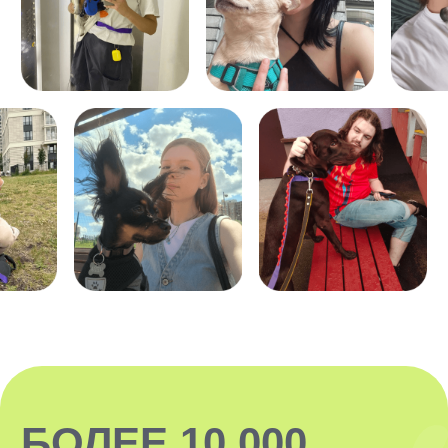
ЗАКАЗАТЬ
Передержка проходит в домашних
комфортных условиях нашего ситтера,
который проводит 80−100% свободного
времени с вашим хвостиком.
Наши ситтеры — это чаще всего парни
и девушки на удаленной работе или