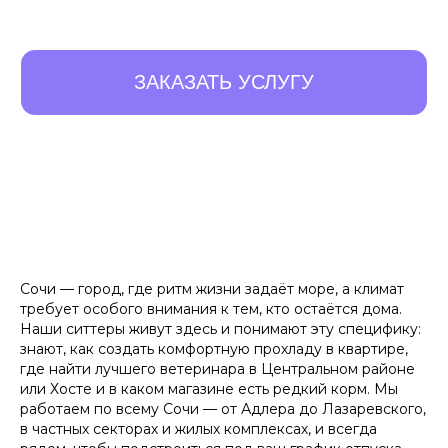
Сочи — город, где ритм жизни задаёт море, а климат
10 ПРЕИМУЩЕСТВ,
требует особого внимания к тем, кто остаётся дома.
КОТОРЫЕ
ОТЛИЧАЮТ
Наши ситтеры живут здесь и понимают эту специфику:
знают, как создать комфортную прохладу в квартире,
НАС ОТ ОСТАЛЬНЫХ
где найти лучшего ветеринара в Центральном районе
или Хосте и в каком магазине есть редкий корм. Мы
работаем по всему Сочи — от Адлера до Лазаревского,
Листайте влево, чтобы увидеть все преимущества
в частных секторах и жилых комплексах, и всегда