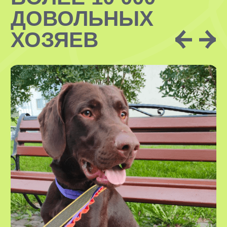
обучении. Все ситтеры имеют опыт
передержки и подготовят дом
необходимым образом перед приездом
нового друга!
В УСЛУГУ
ВХОДИТ:
проживание вашего питомца
в комфортных домашних условиях
у нашего специалиста
необходимые гигиенические
процедуры
кормление питомца по графику
вашим кормом
безграничная любовь, внимание
и забота
регулярные фото- и видеоотчеты,
наши ситтеры всегда на связи