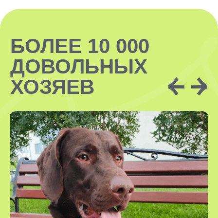
времени с вашим хвостиком.
Наши ситтеры — это чаще всего парни
и девушки на удаленной работе или
обучении. Все ситтеры имеют опыт
передержки и подготовят дом
необходимым образом перед приездом
нового друга!
В УСЛУГУ
ВХОДИТ:
проживание вашего питомца
в комфортных домашних условиях
у нашего специалиста
необходимые гигиенические
процедуры
кормление питомца по графику
вашим кормом
безграничная любовь, внимание
и забота