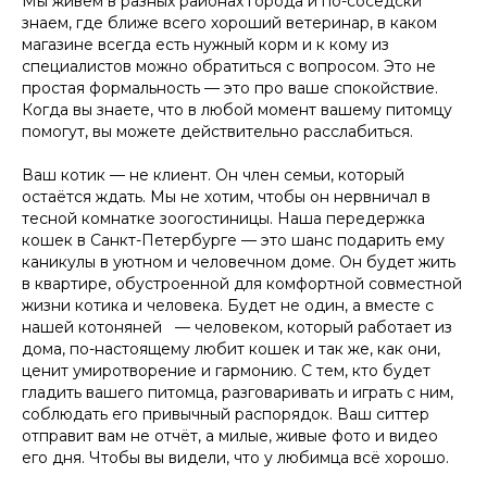
Мы живём в разных районах города и по-соседски
знаем, где ближе всего хороший ветеринар, в каком
Листайте влево, чтобы увидеть все преимущества
магазине всегда есть нужный корм и к кому из
специалистов можно обратиться с вопросом. Это не
простая формальность — это про ваше спокойствие.
Удобный заказ
Оператив
Когда вы знаете, что в любой момент вашему питомцу
помогут, вы можете действительно расслабиться.
Заказ в пару кликов через
Оператор начн
телеграм-бот. При повторном
выгульщика мо
Ваш котик — не клиент. Он член семьи, который
заказе заново заполнять ничего
остаётся ждать. Мы не хотим, чтобы он нервничал в
не нужно, мы всё запоминаем!
тесной комнатке зоогостиницы. Наша передержка
кошек в Санкт-Петербурге — это шанс подарить ему
каникулы в уютном и человечном доме. Он будет жить
в квартире, обустроенной для комфортной совместной
жизни котика и человека. Будет не один, а вместе с
нашей котоняней — человеком, который работает из
дома, по-настоящему любит кошек и так же, как они,
ценит умиротворение и гармонию. С тем, кто будет
гладить вашего питомца, разговаривать и играть с ним,
соблюдать его привычный распорядок. Ваш ситтер
отправит вам не отчёт, а милые, живые фото и видео
его дня. Чтобы вы видели, что у любимца всё хорошо.