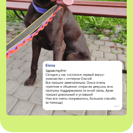
регулярные фото- и видеоотчеты,
наши ситтеры всегда на связи
VOX • ВОКС
Сервис по выгулу и передержке
домашних животных
8-800-222-59-47
info@voxfordogs.ru