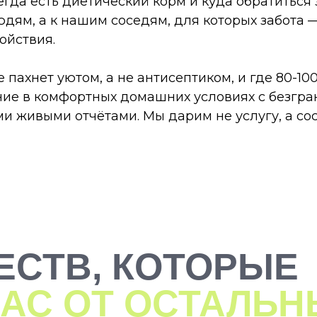
гда есть диетический корм и куда обратитьс
дям, а к нашим соседям, для которых забота —
ойствия.
 пахнет уютом, а не антисептиком, и где 80-1
ие в комфортных домашних условиях с безгра
 живыми отчётами. Мы дарим не услугу, а сос
ЕСТВ, КОТОРЫЕ
АС ОТ ОСТАЛЬН