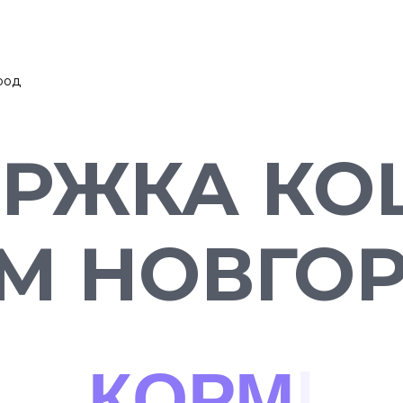
род
РЖКА КО
М НОВГО
ГУЛЯЕМ
|