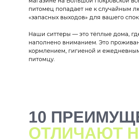
магазине на Большой Покровской все
питомец попадает не к случайным лю
«запасных выходов» для вашего спок
Наши ситтеры — это тёплые дома, где
Листайте влево, чтобы увидеть все преимущества
наполнено вниманием. Это проживан
кормлением, гигиеной и ежедневными
питомцу.
10 ПРЕИМУЩ
ОТЛИЧАЮТ Н