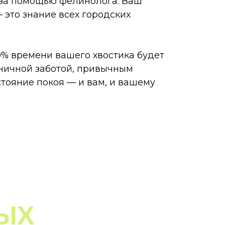
я за помощью фелинолога. Ваш
 это знание всех городских
00% времени вашего хвостика будет
ничной заботой, привычным
тояние покоя — и вам, и вашему
ЫХ