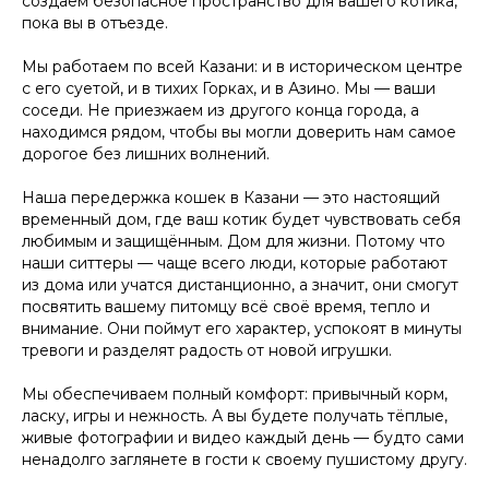
создаём безопасное пространство для вашего котика,
пока вы в отъезде.
Листайте влево, чтобы увидеть все преимущества
Мы работаем по всей Казани: и в историческом центре
с его суетой, и в тихих Горках, и в Азино. Мы — ваши
Удобный заказ
Оператив
соседи. Не приезжаем из другого конца города, а
находимся рядом, чтобы вы могли доверить нам самое
Заказ в пару кликов через
Оператор начн
дорогое без лишних волнений.
телеграм-бот. При повторном
выгульщика мо
заказе заново заполнять ничего
Наша передержка кошек в Казани — это настоящий
не нужно, мы всё запоминаем!
временный дом, где ваш котик будет чувствовать себя
любимым и защищённым. Дом для жизни. Потому что
наши ситтеры — чаще всего люди, которые работают
из дома или учатся дистанционно, а значит, они смогут
посвятить вашему питомцу всё своё время, тепло и
внимание. Они поймут его характер, успокоят в минуты
тревоги и разделят радость от новой игрушки.
Мы обеспечиваем полный комфорт: привычный корм,
ласку, игры и нежность. А вы будете получать тёплые,
живые фотографии и видео каждый день — будто сами
ненадолго заглянете в гости к своему пушистому другу.