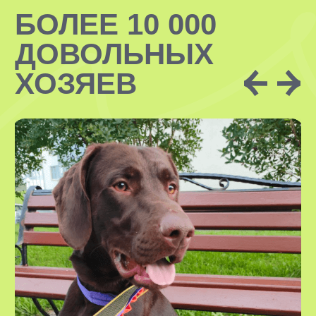
Наши ситтеры — это чаще всего парни
и девушки на удаленной работе или
обучении. Все ситтеры имеют опыт
передержки и подготовят дом
необходимым образом перед приездом
нового друга!
В УСЛУГУ
ВХОДИТ:
проживание вашего питомца
в комфортных домашних условиях
у нашего специалиста
необходимые гигиенические
процедуры
кормление питомца по графику
вашим кормом
безграничная любовь, внимание
и забота
регулярные фото- и видеоотчеты,
наши ситтеры всегда на связи