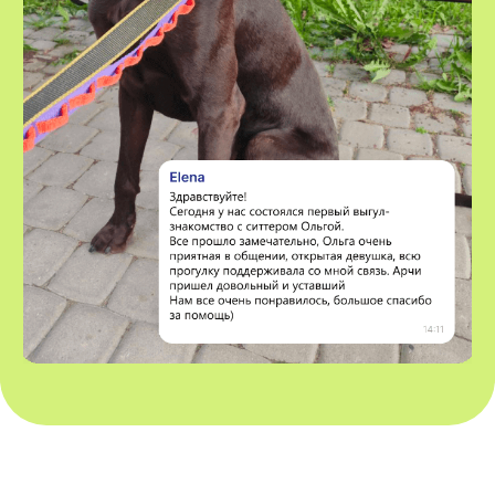
VOX • ВОКС
Сервис по выгулу и передержке
домашних животных
8-800-222-59-47
info@voxfordogs.ru