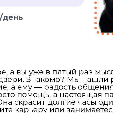
р/день
е, а вы уже в пятый раз мыс
у двери. Знакомо? Мы нашли
ие, а ему — радость общени
росто помощь, а настоящая п
Она скрасит долгие часы од
оите карьеру или занимаете