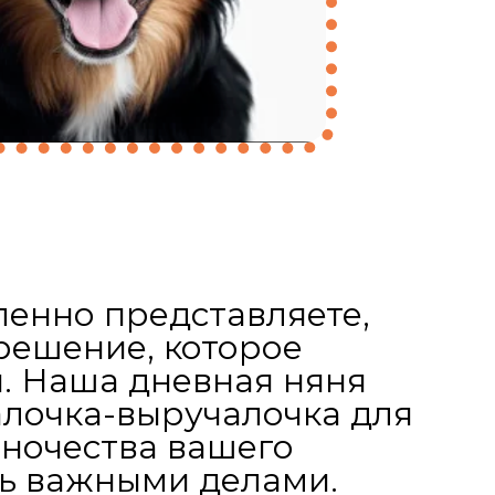
ленно представляете,
 решение, которое
я. Наша дневная няня
алочка-выручалочка для
иночества вашего
сь важными делами.