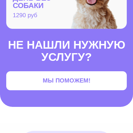
Супер-скорость
Наши выгульщики и няни
приезжают в течении 60
минут после заказа или
даже быстрее
Удобство
Заказать любую услугу можно
в нашем удобном телеграм чат-
боте в пару кликов
Безопасность
Мы несем ответственность за каждую
прогулку и передержку, заключаем
онлайн-договор на каждый заказ, а все
выгулы проходят только
со страховочной амуницией