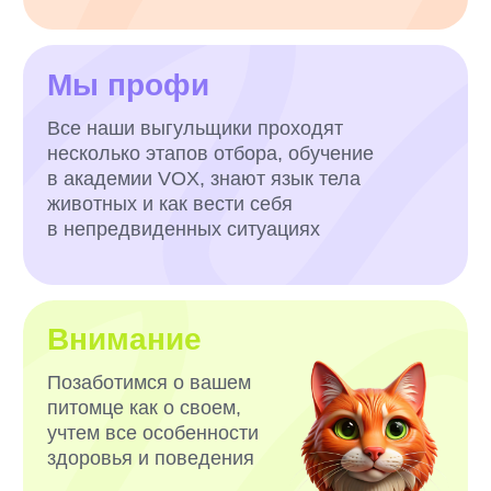
У каждого выгульщика есть
страховочная амуниция, которую
мы сами разработали
и производим, чтобы исключить
риск сбегания собаки
1000+ САМЫХ
ЗАБОТЛИВЫХ
ВЫГУЛЬЩИКОВ
И СИТТЕРОВ