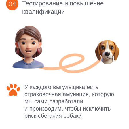
Сервис по выгулу и передержке
домашних животных
8-800-222-59-47
voxfordogs@gmail.com
О нас
Контакты
Наши услуги
Вопрос-ответ
Как все работает?
Блог
Отзывы
Заказать услугу
АО "ПЭТТЕХ СОЛЮШЕНС"
Договор-оферта